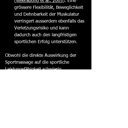
(Weerapong et al., 2005)
. Eine 
grössere Flexibilität, Beweglichkeit 
und Dehnbarkeit der Muskulatur 
verringert ausserdem ebenfalls das 
Verletzungsrisiko und kann 
dadurch auch den langfristigen 
sportlichen Erfolg unterstützen.
Obwohl die direkte Auswirkung der 
Sportmassage auf die sportliche 
Leistungsfähigkeit 
schwierig 
nachzuweisen ist
, legen die genannten 
Effekte nahe, dass eine positive 
Auswirkung angenommen werden 
kann. 
Sportmassage bei weekly 
Massagen