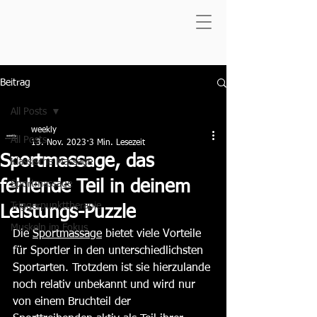
Beitrag
All Posts
weekly
All Posts
13. Nov. 2023
3 Min. Lesezeit
Sportmassage, das
Klassische Massage
fehlende Teil in deinem
Sportmassage
Triggerpunkttherapie
Leistungs-Puzzle
Muskeln im Fokus
Die 
Sportmassage
 bietet viele Vorteile 
für Sportler in den unterschiedlichsten 
Sportarten. Trotzdem ist sie hierzulande 
noch relativ unbekannt und wird nur 
von einem Bruchteil der 