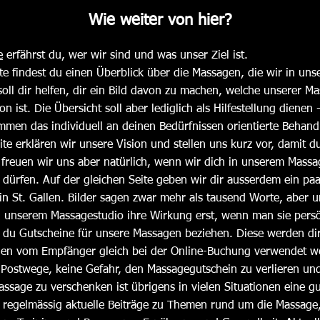
Wie weiter von hier?
e
erfährst du, wer wir sind und was unser Ziel ist.
te
findest du einen Überblick über die Massagen, die wir in unse
soll dir helfen, dir ein Bild davon zu machen, welche unserer Ma
ion ist. Die Übersicht soll aber lediglich als Hilfestellung diene
mmen das individuell an deinen Bedürfnissen orientierte Behan
ite
erklären wir unsere Vision und stellen uns kurz vor, damit d
freuen wir uns aber natürlich, wenn wir dich in unserem Massag
 dürfen.
Auf der gleichen Seite geben wir dir ausserdem ein pa
 St. Gallen. Bilder sagen zwar mehr als tausend Worte, aber um 
 unserem Massagestudio ihre Wirkung erst, wenn man sie persö
du Gutscheine für unsere Massagen beziehen. Diese werden dire
nen vom Empfänger gleich bei der Online-Buchung verwendet we
h Postwege, keine Gefahr, den Massagegutschein zu verlieren un
assage zu verschenken ist übrigens in
vielen Situationen eine g
u regelmässig aktuelle Beiträge zu Themen rund um die Massage