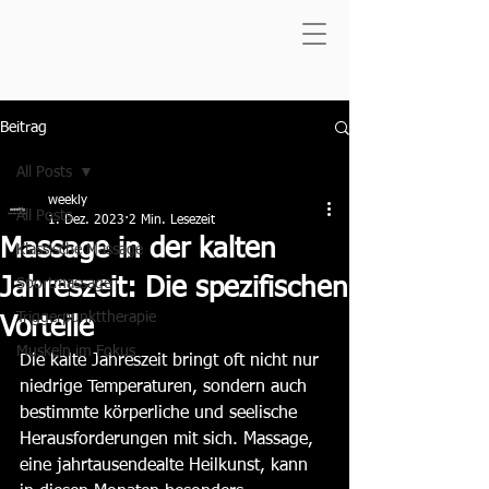
Beitrag
All Posts
weekly
All Posts
1. Dez. 2023
2 Min. Lesezeit
Massage in der kalten
Klassische Massage
Jahreszeit: Die spezifischen
Sportmassage
Triggerpunkttherapie
Vorteile
Muskeln im Fokus
Die kalte Jahreszeit bringt oft nicht nur 
niedrige Temperaturen, sondern auch 
bestimmte körperliche und seelische 
Herausforderungen mit sich. Massage, 
eine jahrtausendealte Heilkunst, kann 