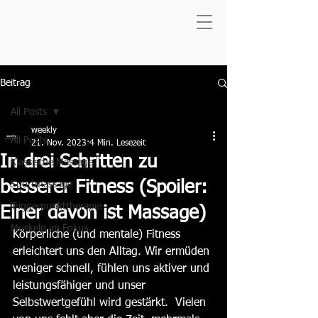
Beitrag
All Posts
weekly
All Posts
21. Nov. 2023
4 Min. Lesezeit
In drei Schritten zu
Klassische Massage
besserer Fitness (Spoiler:
Sportmassage
Triggerpunkttherapie
Einer davon ist Massage)
Muskeln im Fokus
Körperliche (und mentale) Fitness 
erleichtert uns den Alltag. Wir ermüden 
weniger schnell, fühlen uns aktiver und 
leistungsfähiger und unser 
Selbstwertgefühl wird gestärkt.  Vielen 