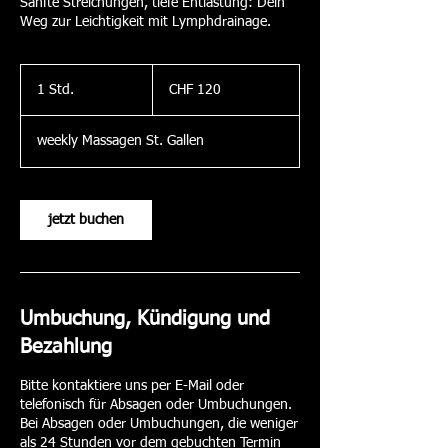
Sanfte Streichungen, tiefe Entlastung: Dein
Weg zur Leichtigkeit mit Lymphdrainage.
120
Schweizer
1 Std.
1
CHF 120
Franken
S
t
weekly Massagen St. Gallen
d
jetzt buchen
Umbuchung, Kündigung und
Bezahlung
Bitte kontaktiere uns per E-Mail oder
telefonisch für Absagen oder Umbuchungen.
Bei Absagen oder Umbuchungen, die weniger
als 24 Stunden vor dem gebuchten Termin