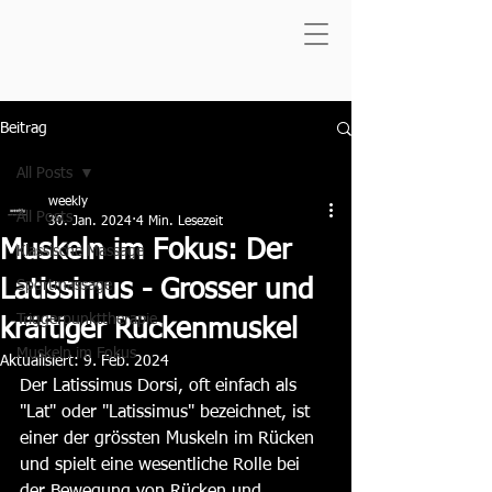
Beitrag
All Posts
weekly
All Posts
30. Jan. 2024
4 Min. Lesezeit
Muskeln im Fokus: Der
Klassische Massage
Latissimus - Grosser und
Sportmassage
Triggerpunkttherapie
kräftiger Rückenmuskel
Muskeln im Fokus
Aktualisiert:
9. Feb. 2024
Der Latissimus Dorsi, oft einfach als 
"Lat" oder "Latissimus" bezeichnet, ist 
einer der grössten Muskeln im Rücken 
und spielt eine wesentliche Rolle bei 